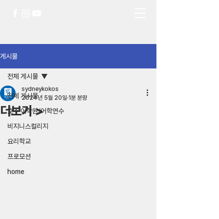
게시물
전체 게시물
sydneykokos
전체 게시물
2024년 5월 20일
1분 분량
더보기 >
호주 어학원/어학연수
비지니스컬리지
요리학교
프로모션
home