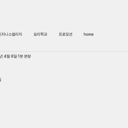
Home
회사소개
어학연수
비지니스컬리지
요리
대
비지니스컬리지
요리학교
프로모션
home
년 4월 6일
1분 분량
일