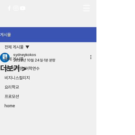
게시물
전체 게시물
sydneykokos
전체 게시물
2022년 10월 24일
1분 분량
더보기 >
호주 어학원/어학연수
비지니스컬리지
요리학교
프로모션
home