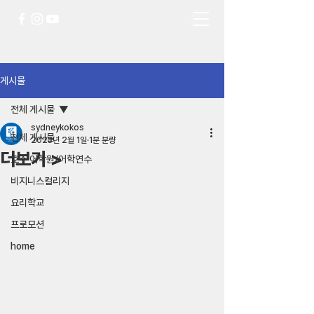
게시물
전체 게시물
sydneykokos
전체 게시물
2023년 2월 1일
1분 분량
더보기 >
호주 어학원/어학연수
비지니스컬리지
요리학교
프로모션
home