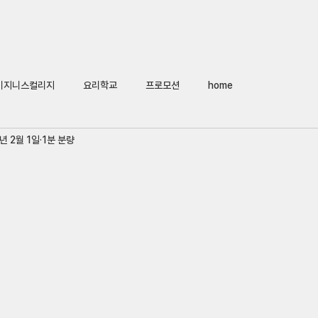
Home
회사소개
어학연수
비지니스컬리지
요리
대
비지니스컬리지
요리학교
프로모션
home
년 2월 1일
1분 분량