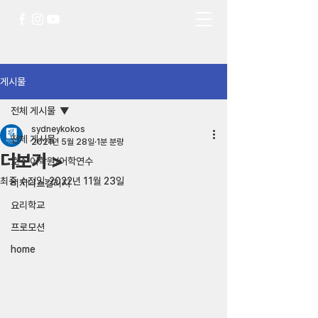
게시물
전체 게시물
sydneykokos
전체 게시물
2021년 5월 28일
1분 분량
더보기 >
호주 어학원/어학연수
최종 수정일:
2022년 11월 23일
비지니스컬리지
요리학교
프로모션
home