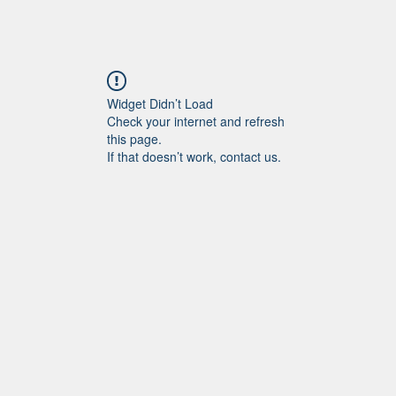
Home
회사소개
어학연수
비지니스컬리지
요리
대
Widget Didn’t Load
Check your internet and refresh
this page.
If that doesn’t work, contact us.